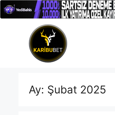
İçeriğe
atla
Ay:
Şubat 2025