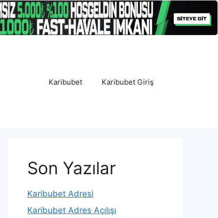
Karibubet
Karibubet Giriş
Son Yazılar
Karibubet Adresi
Karibubet Adres Açılışı