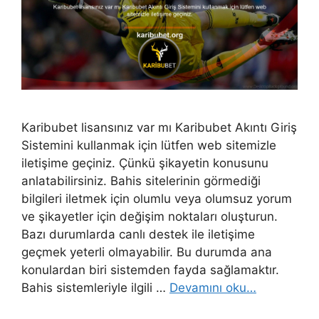
Karibubet lisansınız var mı Karibubet Akıntı Giriş
Sistemini kullanmak için lütfen web sitemizle
iletişime geçiniz. Çünkü şikayetin konusunu
anlatabilirsiniz. Bahis sitelerinin görmediği
bilgileri iletmek için olumlu veya olumsuz yorum
ve şikayetler için değişim noktaları oluşturun.
Bazı durumlarda canlı destek ile iletişime
geçmek yeterli olmayabilir. Bu durumda ana
konulardan biri sistemden fayda sağlamaktır.
Bahis sistemleriyle ilgili …
Devamını oku…