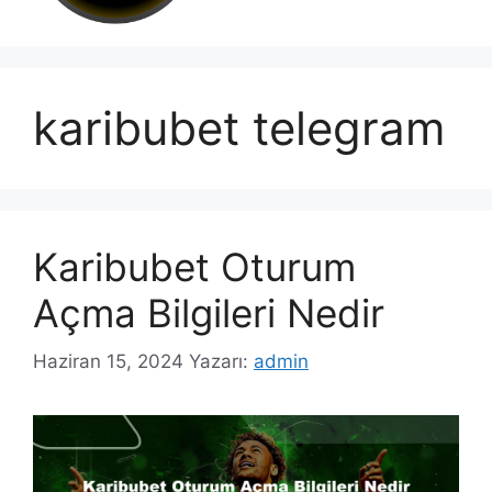
karibubet telegram
Karibubet Oturum
Açma Bilgileri Nedir
Haziran 15, 2024
Yazarı:
admin