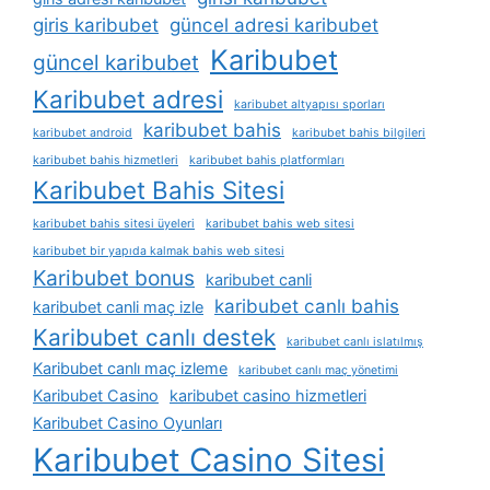
giris karibubet
güncel adresi karibubet
Karibubet
güncel karibubet
Karibubet adresi
karibubet altyapısı sporları
karibubet bahis
karibubet android
karibubet bahis bilgileri
karibubet bahis hizmetleri
karibubet bahis platformları
Karibubet Bahis Sitesi
karibubet bahis sitesi üyeleri
karibubet bahis web sitesi
karibubet bir yapıda kalmak bahis web sitesi
Karibubet bonus
karibubet canli
karibubet canlı bahis
karibubet canli maç izle
Karibubet canlı destek
karibubet canlı islatılmış
Karibubet canlı maç izleme
karibubet canlı maç yönetimi
Karibubet Casino
karibubet casino hizmetleri
Karibubet Casino Oyunları
Karibubet Casino Sitesi