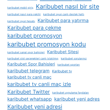
Karibubet nasıl bir site
karibubet mobil giriş
karibubet nasıl para çekilir
karibubet oyun canlı destek hattı
Karibubet para yatırma
karibubet oyun hesabı
Karibubet para çekme
karibubet promosyon
karibubet promosyon kodu
Karibubet Sitesi
karibubet sanal spor bahisleri
karibubet slot seçenekleri canlı islatılmış
karibubet sorularınız
Karibubet Spor Bahisleri
karibubet sporları
karibubet telegram
Karibubet tv
karibubet tv canli maç
karibubet tv canli maç izle
Karibubet Twitter
karibubet uygulama faydaları
karibubet whatsapp
karibubet yeni adres
Karibubet yeni adresi