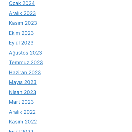
Ocak 2024
Aralık 2023
Kasım 2023
Ekim 2023
Eylül 2023
Ağustos 2023
Temmuz 2023
Haziran 2023
Mayıs 2023
Nisan 2023
Mart 2023
Aralık 2022
Kasım 2022
Eylül 2022