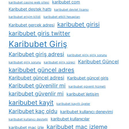
karibubet com
karibubet casino web sitesi
Karibubet destek hattı
karibubet devlet lisansı
karibubet erişim kilidi
karibubet etkili hesapları
karibubet girisi
Karibubet gerçek adresi
karibubet giris twitter
Karibubet Giriş
Karibubet giriş adresi
karibubet giriş giriş sorunu
Karibubet Güncel
karibubet giriş sorunu
karibubet giriş süreci
karibubet güncel adres
Karibubet güncel adresi
Karibubet güncel giriş
Karibubet güvenilir mi
karibubet güvenli hizmeti
karibubet güvenlir mi
karibubet i̇letişim
karibubet kayit
karibubet kayıtlı üyeler
Karibubet kaç oldu
karibubet kullanıcı deneyimi
karibubet kullanıcılar
karibubet kullanıcı desteği
karibubet maç izleme
karibubet maç izle