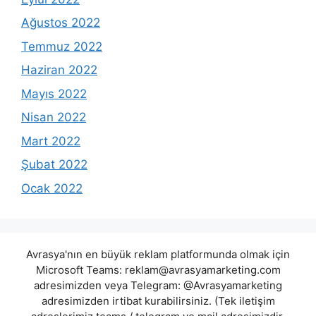
Ağustos 2022
Temmuz 2022
Haziran 2022
Mayıs 2022
Nisan 2022
Mart 2022
Şubat 2022
Ocak 2022
Avrasya'nın en büyük reklam platformunda olmak için
Microsoft Teams:
reklam@avrasyamarketing.com
adresimizden veya Telegram: @Avrasyamarketing
adresimizden irtibat kurabilirsiniz. (Tek iletişim