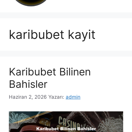
karibubet kayit
Karibubet Bilinen
Bahisler
Haziran 2, 2026
Yazarı:
admin