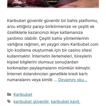
Karibubet güvenilir güvenilir bir bahis platformu,
arzu ettiğiniz parayı biriktirmenize ve çeşitli ek
özelliklerle kazancınızı ikiye katlamanıza
yardımcı olabilir. Çeşitli bahis yöntemlerinin
varlığına rağmen, en yaygın olanı Karibubet.com
için kodlama oluşturmak için bir casino sitesi
kullanmaktır. İnternetin ilerlemeleri, bireylerin
kişisel bilgilerini olumsuz sonuçlardan
korkmadan paylaşmalarını mümkün kılmıştır.
İnternet dolandırıcıları genellikle kredi kartı
numaralarını veya kimlik …
Devamını oku…
Kategoriler
Karibubet
Etiketler
karibubet güvenilir
,
karibubet kayit
,