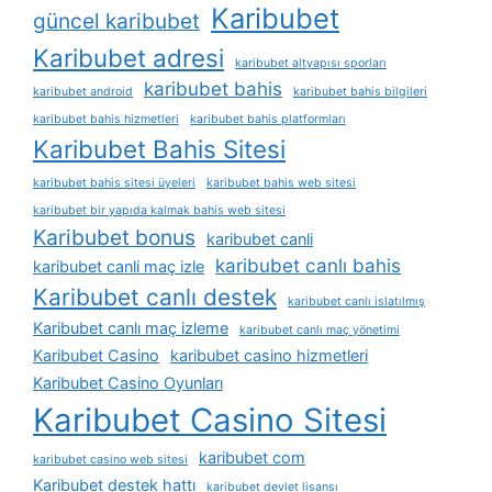
Karibubet
güncel karibubet
Karibubet adresi
karibubet altyapısı sporları
karibubet bahis
karibubet android
karibubet bahis bilgileri
karibubet bahis hizmetleri
karibubet bahis platformları
Karibubet Bahis Sitesi
karibubet bahis sitesi üyeleri
karibubet bahis web sitesi
karibubet bir yapıda kalmak bahis web sitesi
Karibubet bonus
karibubet canli
karibubet canlı bahis
karibubet canli maç izle
Karibubet canlı destek
karibubet canlı islatılmış
Karibubet canlı maç izleme
karibubet canlı maç yönetimi
Karibubet Casino
karibubet casino hizmetleri
Karibubet Casino Oyunları
Karibubet Casino Sitesi
karibubet com
karibubet casino web sitesi
Karibubet destek hattı
karibubet devlet lisansı