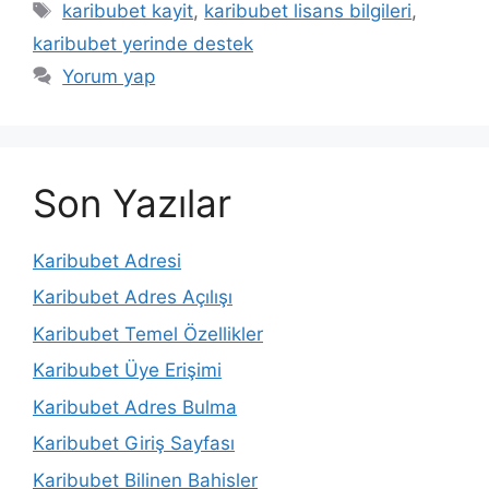
Etiketler
karibubet kayit
,
karibubet lisans bilgileri
,
karibubet yerinde destek
Yorum yap
Son Yazılar
Karibubet Adresi
Karibubet Adres Açılışı
Karibubet Temel Özellikler
Karibubet Üye Erişimi
Karibubet Adres Bulma
Karibubet Giriş Sayfası
Karibubet Bilinen Bahisler