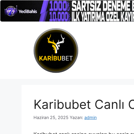
İçeriğe
atla
Karibubet Canlı 
Haziran 25, 2025
Yazarı:
admin