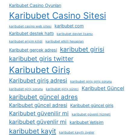
Karibubet Casino Oyunları
Karibubet Casino Sitesi
karibubet com
karibubet casino web sitesi
Karibubet destek hattı
karibubet devlet lisansı
karibubet erişim kilidi
karibubet etkili hesapları
karibubet girisi
Karibubet gerçek adresi
karibubet giris twitter
Karibubet Giriş
Karibubet giriş adresi
karibubet giriş giriş sorunu
Karibubet Güncel
karibubet giriş sorunu
karibubet giriş süreci
karibubet güncel adres
Karibubet güncel adresi
Karibubet güncel giriş
Karibubet güvenilir mi
karibubet güvenli hizmeti
karibubet güvenlir mi
karibubet i̇letişim
karibubet kayit
karibubet kayıtlı üyeler