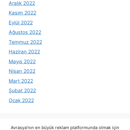
Aralık 2022
Kasım 2022
Eylül 2022
Ağustos 2022
Temmuz 2022
Haziran 2022
Mayıs 2022
Nisan 2022
Mart 2022
Şubat 2022
Ocak 2022
Avrasya'nın en büyük reklam platformunda olmak için