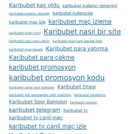
Karibubet kaç oldu
karibubet kullanıcı deneyimi
karibubet kullanıcılar
karibubet kullanıcı desteği
karibubet maç izleme
karibubet maç izle
Karibubet nasıl bir site
karibubet mobil giriş
karibubet nasıl para çekilir
karibubet oyun canlı destek hattı
Karibubet para yatırma
karibubet oyun hesabı
Karibubet para çekme
karibubet promosyon
karibubet promosyon kodu
Karibubet Sitesi
karibubet sanal spor bahisleri
karibubet slot seçenekleri canlı islatılmış
karibubet sorularınız
Karibubet Spor Bahisleri
karibubet sporları
karibubet telegram
Karibubet tv
karibubet tv canli maç
karibubet tv canli maç izle