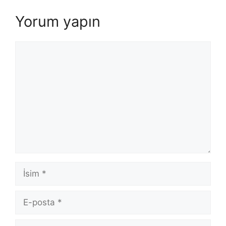
Yorum yapın
Yorum
İsim
E-
posta
İnternet