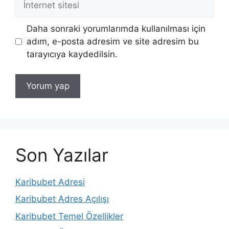
sitesi
Daha sonraki yorumlarımda kullanılması için
adım, e-posta adresim ve site adresim bu
tarayıcıya kaydedilsin.
Son Yazılar
Karibubet Adresi
Karibubet Adres Açılışı
Karibubet Temel Özellikler