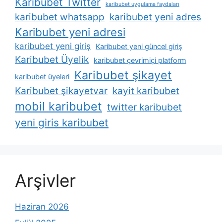
Karibubet Twitter
karibubet uygulama faydaları
karibubet whatsapp
karibubet yeni adres
Karibubet yeni adresi
karibubet yeni giriş
Karibubet yeni güncel giriş
Karibubet Üyelik
karibubet çevrimiçi platform
Karibubet şikayet
karibubet üyeleri
Karibubet şikayetvar
kayit karibubet
mobil karibubet
twitter karibubet
yeni giris karibubet
Arşivler
Haziran 2026