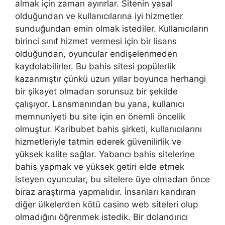
almak için zaman ayırırlar. Sitenin yasal
olduğundan ve kullanıcılarına iyi hizmetler
sunduğundan emin olmak istediler. Kullanıcıların
birinci sınıf hizmet vermesi için bir lisans
olduğundan, oyuncular endişelenmeden
kaydolabilirler. Bu bahis sitesi popülerlik
kazanmıştır çünkü uzun yıllar boyunca herhangi
bir şikayet olmadan sorunsuz bir şekilde
çalışıyor. Lansmanından bu yana, kullanıcı
memnuniyeti bu site için en önemli öncelik
olmuştur. Karibubet bahis şirketi, kullanıcılarını
hizmetleriyle tatmin ederek güvenilirlik ve
yüksek kalite sağlar. Yabancı bahis sitelerine
bahis yapmak ve yüksek getiri elde etmek
isteyen oyuncular, bu sitelere üye olmadan önce
biraz araştırma yapmalıdır. İnsanları kandıran
diğer ülkelerden kötü casino web siteleri olup
olmadığını öğrenmek istedik. Bir dolandırıcı