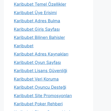
Karibubet Temel Özellikler
Karibubet Üye Erişimi
Karibubet Adres Bulma
Karibubet Giriş Sayfası
Karibubet Bilinen Bahisler
Karibubet
Karibubet Adres Kaynakları
Karibubet Oyun Sayfası
Karibubet Lisans Güvenliği
Karibubet Veri Koruma
Karibubet Oyuncu Desteği
Karibubet Site Promosyonları
Karibubet Poker Rehberi