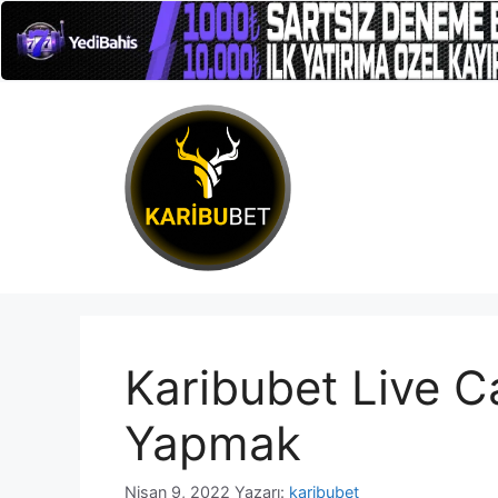
İçeriğe
atla
Karibubet Live C
Yapmak
Nisan 9, 2022
Yazarı:
karibubet