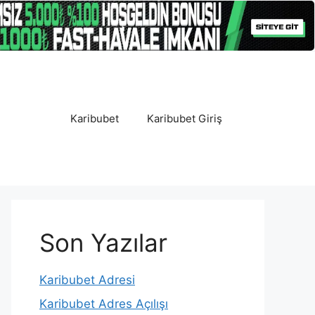
Karibubet
Karibubet Giriş
Son Yazılar
Karibubet Adresi
Karibubet Adres Açılışı