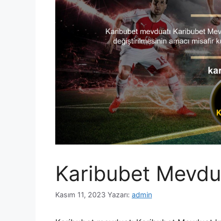
Karibubet Mevdu
Kasım 11, 2023
Yazarı:
admin