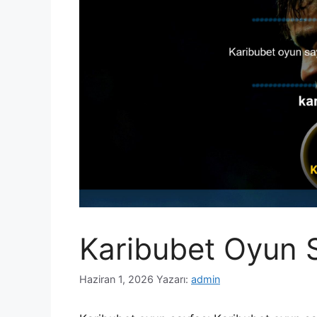
Karibubet Oyun 
Haziran 1, 2026
Yazarı:
admin