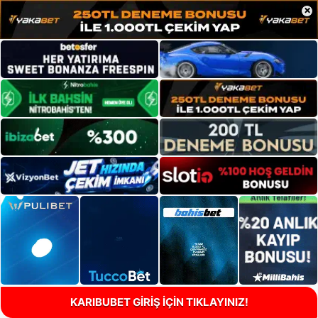
×
KARIBUBET GİRİŞ İÇİN TIKLAYINIZ!