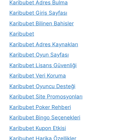
Karibubet Adres Bulma
Karibubet Giriş Sayfası
Karibubet Bilinen Bahisler
Karibubet
Karibubet Adres Kaynakları
Karibubet Oyun Sayfası
Karibubet Lisans Güvenliği
Karibubet Veri Koruma
Karibubet Oyuncu Desteği
Karibubet Site Promosyonları
Karibubet Poker Rehberi
Karibubet Bingo Seçenekleri
Karibubet Kupon Etkisi
Karibubet Harika Özellikler