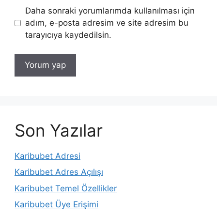
Daha sonraki yorumlarımda kullanılması için
adım, e-posta adresim ve site adresim bu
tarayıcıya kaydedilsin.
Son Yazılar
Karibubet Adresi
Karibubet Adres Açılışı
Karibubet Temel Özellikler
Karibubet Üye Erişimi