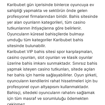
Karibubet gün içerisinde binlerce oyuncuya ev
sahipliği yapmakta ve sektörün önde gelen
profesyonel firmalarından biridir. Bahis sitesinde
yer alan oyunların kategorileri, tüm casino
tutkunlarının ihtiyaçlarına göre belirlenir.
Oyuncuların küresel bahisçilerde bulmayı
umduğu tüm kategoriler Karibubet bahis
sitesinde bulunabilir.
Karibubet VIP bahis sitesi spor karşılaşmaları,
casino oyunları, slot oyunları ve klasik oyunlar
üzerine bahis imkanı sunmaktadır. Sınırsız bahis
yapmak isteyen casino tutkunları, sitede açılan
her bahis için hamle sağlayabilirler. Oyun şirketi,
oyuncuların kendilerini rahat hissetmeleri için bu
profesyonel oyun altyapısını kullanmaktadır.
Bahisçi, sitedeki oyuncuların rahatını sağlamak
için tüm masraf ve sorumluluğu ödemekten
çekinmez.