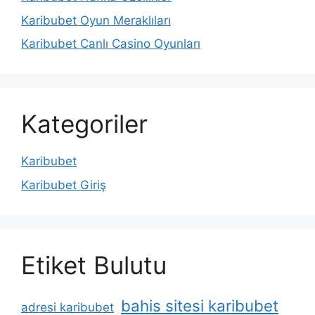
Karibubet Oyun Meraklıları
Karibubet Canlı Casino Oyunları
Kategoriler
Karibubet
Karibubet Giriş
Etiket Bulutu
bahis sitesi karibubet
adresi karibubet