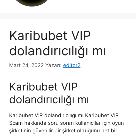
Karibubet VIP
dolandırıcılığı mı
Mart 24, 2022
Yazarı:
editor2
Karibubet VIP
dolandırıcılığı mı
Karibubet VIP dolandırıcılığı mı Karibubet VIP
Scam hakkında soru soran kullanıcılar için oyun
şirketinin güvenilir bir şirket olduğunu net bir