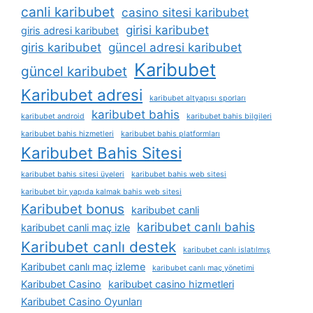
canli karibubet
casino sitesi karibubet
girisi karibubet
giris adresi karibubet
giris karibubet
güncel adresi karibubet
Karibubet
güncel karibubet
Karibubet adresi
karibubet altyapısı sporları
karibubet bahis
karibubet android
karibubet bahis bilgileri
karibubet bahis hizmetleri
karibubet bahis platformları
Karibubet Bahis Sitesi
karibubet bahis sitesi üyeleri
karibubet bahis web sitesi
karibubet bir yapıda kalmak bahis web sitesi
Karibubet bonus
karibubet canli
karibubet canlı bahis
karibubet canli maç izle
Karibubet canlı destek
karibubet canlı islatılmış
Karibubet canlı maç izleme
karibubet canlı maç yönetimi
Karibubet Casino
karibubet casino hizmetleri
Karibubet Casino Oyunları