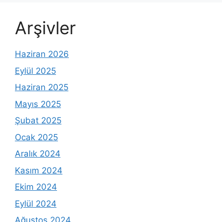
Arşivler
Haziran 2026
Eylül 2025
Haziran 2025
Mayıs 2025
Şubat 2025
Ocak 2025
Aralık 2024
Kasım 2024
Ekim 2024
Eylül 2024
Ağustos 2024