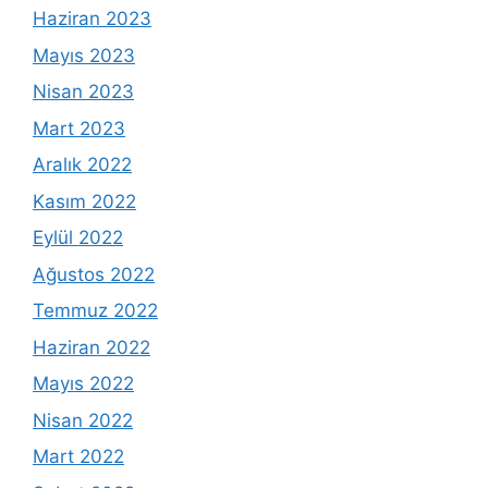
Haziran 2023
Mayıs 2023
Nisan 2023
Mart 2023
Aralık 2022
Kasım 2022
Eylül 2022
Ağustos 2022
Temmuz 2022
Haziran 2022
Mayıs 2022
Nisan 2022
Mart 2022