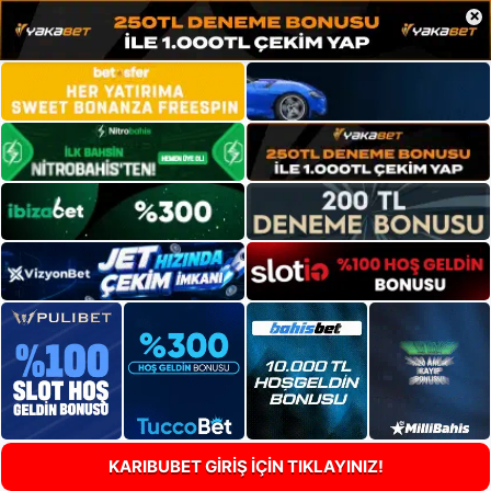
×
KARIBUBET GİRİŞ İÇİN TIKLAYINIZ!