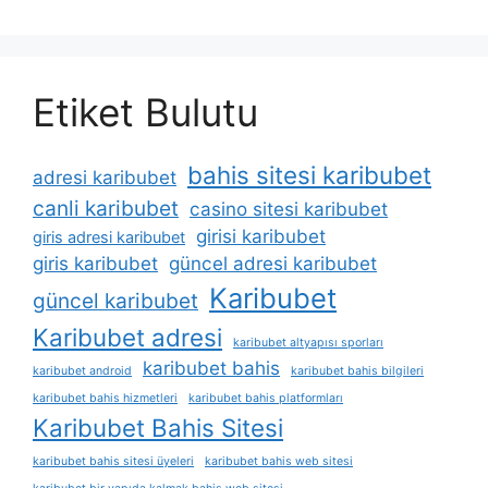
Etiket Bulutu
bahis sitesi karibubet
adresi karibubet
canli karibubet
casino sitesi karibubet
girisi karibubet
giris adresi karibubet
giris karibubet
güncel adresi karibubet
Karibubet
güncel karibubet
Karibubet adresi
karibubet altyapısı sporları
karibubet bahis
karibubet android
karibubet bahis bilgileri
karibubet bahis hizmetleri
karibubet bahis platformları
Karibubet Bahis Sitesi
karibubet bahis sitesi üyeleri
karibubet bahis web sitesi