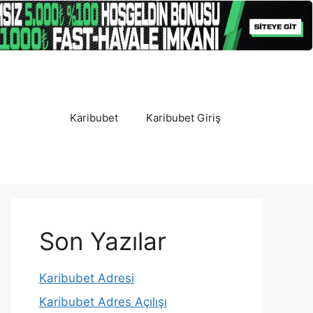
Karibubet
Karibubet Giriş
Son Yazılar
Karibubet Adresi
Karibubet Adres Açılışı