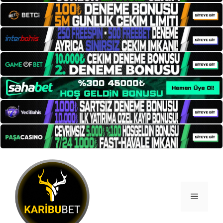
İçeriğe
atla
Menü