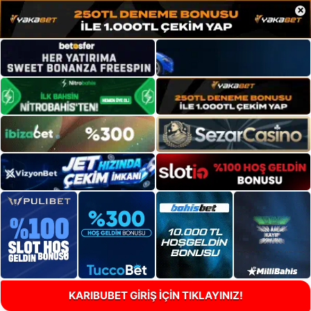
×
KARIBUBET GİRİŞ İÇİN TIKLAYINIZ!