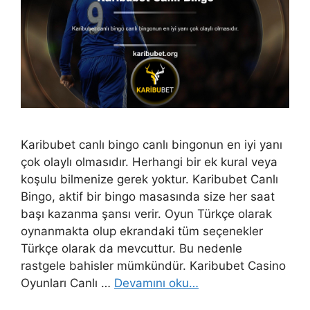
Karibubet canlı bingo canlı bingonun en iyi yanı
çok olaylı olmasıdır. Herhangi bir ek kural veya
koşulu bilmenize gerek yoktur. Karibubet Canlı
Bingo, aktif bir bingo masasında size her saat
başı kazanma şansı verir. Oyun Türkçe olarak
oynanmakta olup ekrandaki tüm seçenekler
Türkçe olarak da mevcuttur. Bu nedenle
rastgele bahisler mümkündür. Karibubet Casino
Oyunları Canlı …
Devamını oku…