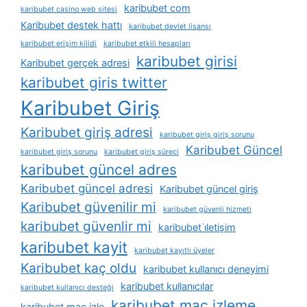
karibubet com
karibubet casino web sitesi
Karibubet destek hattı
karibubet devlet lisansı
karibubet erişim kilidi
karibubet etkili hesapları
karibubet girisi
Karibubet gerçek adresi
karibubet giris twitter
Karibubet Giriş
Karibubet giriş adresi
karibubet giriş giriş sorunu
Karibubet Güncel
karibubet giriş sorunu
karibubet giriş süreci
karibubet güncel adres
Karibubet güncel adresi
Karibubet güncel giriş
Karibubet güvenilir mi
karibubet güvenli hizmeti
karibubet güvenlir mi
karibubet i̇letişim
karibubet kayit
karibubet kayıtlı üyeler
Karibubet kaç oldu
karibubet kullanıcı deneyimi
karibubet kullanıcılar
karibubet kullanıcı desteği
karibubet maç izleme
karibubet maç izle