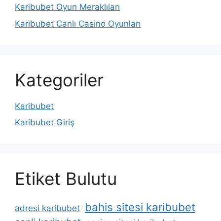
Karibubet Oyun Meraklıları
Karibubet Canlı Casino Oyunları
Kategoriler
Karibubet
Karibubet Giriş
Etiket Bulutu
bahis sitesi karibubet
adresi karibubet