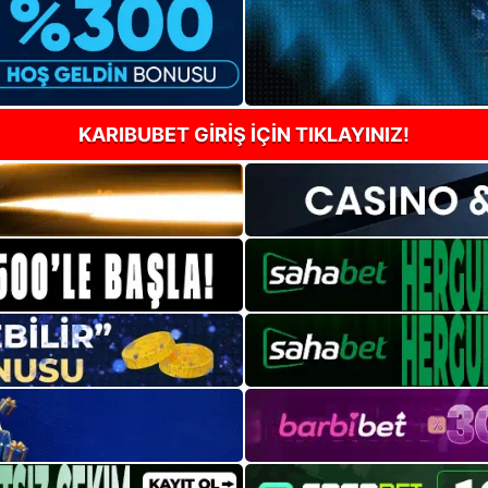
KARIBUBET GİRİŞ İÇİN TIKLAYINIZ!