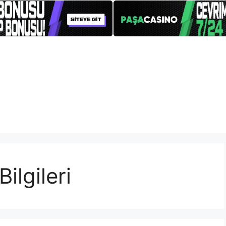
ilgileri