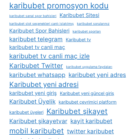
karibubet promosyon kodu
Karibubet Sitesi
karibubet sanal spor bahisleri
karibubet slot seçenekleri canlı islatılmış
karibubet sorularınız
Karibubet Spor Bahisleri
karibubet sporları
karibubet telegram
Karibubet tv
karibubet tv canli maç
karibubet tv canli maç izle
Karibubet Twitter
karibubet uygulama faydaları
karibubet whatsapp
karibubet yeni adres
Karibubet yeni adresi
karibubet yeni giriş
Karibubet yeni güncel giriş
Karibubet Üyelik
karibubet çevrimiçi platform
Karibubet şikayet
karibubet üyeleri
Karibubet şikayetvar
kayit karibubet
mobil karibubet
twitter karibubet