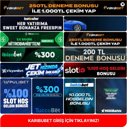
×
KARIBUBET GİRİŞ İÇİN TIKLAYINIZ!