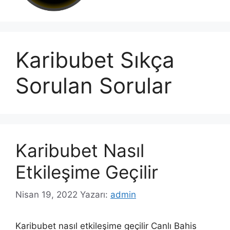
Karibubet Sıkça
Sorulan Sorular
Karibubet Nasıl
Etkileşime Geçilir
Nisan 19, 2022
Yazarı:
admin
Karibubet nasıl etkileşime geçilir Canlı Bahis