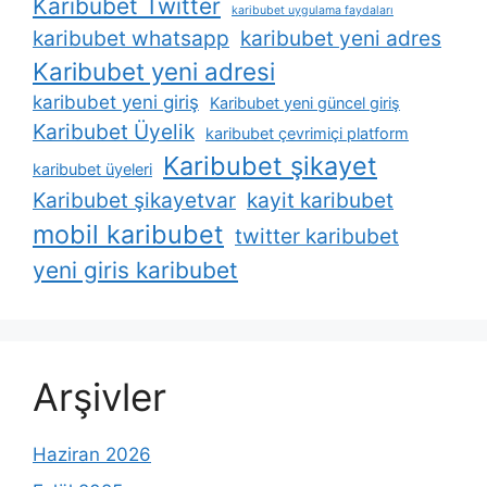
Karibubet Twitter
karibubet uygulama faydaları
karibubet whatsapp
karibubet yeni adres
Karibubet yeni adresi
karibubet yeni giriş
Karibubet yeni güncel giriş
Karibubet Üyelik
karibubet çevrimiçi platform
Karibubet şikayet
karibubet üyeleri
Karibubet şikayetvar
kayit karibubet
mobil karibubet
twitter karibubet
yeni giris karibubet
Arşivler
Haziran 2026