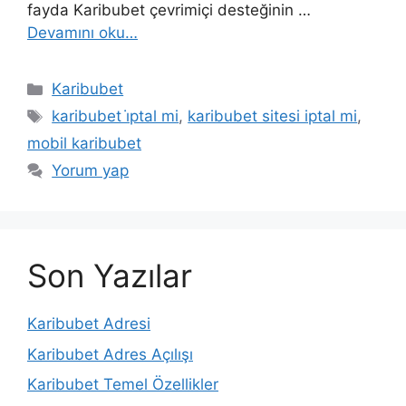
fayda Karibubet çevrimiçi desteğinin …
Devamını oku…
Kategoriler
Karibubet
Etiketler
karibubet i̇ptal mi
,
karibubet sitesi iptal mi
,
mobil karibubet
Yorum yap
Son Yazılar
Karibubet Adresi
Karibubet Adres Açılışı
Karibubet Temel Özellikler