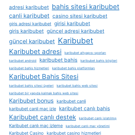
bahis sitesi karibubet
adresi karibubet
canli karibubet
casino sitesi karibubet
girisi karibubet
giris adresi karibubet
giris karibubet
güncel adresi karibubet
Karibubet
güncel karibubet
Karibubet adresi
karibubet altyapısı sporları
karibubet bahis
karibubet android
karibubet bahis bilgileri
karibubet bahis hizmetleri
karibubet bahis platformları
Karibubet Bahis Sitesi
karibubet bahis sitesi üyeleri
karibubet bahis web sitesi
karibubet bir yapıda kalmak bahis web sitesi
Karibubet bonus
karibubet canli
karibubet canlı bahis
karibubet canli maç izle
Karibubet canlı destek
karibubet canlı islatılmış
Karibubet canlı maç izleme
karibubet canlı maç yönetimi
Karibubet Casino
karibubet casino hizmetleri