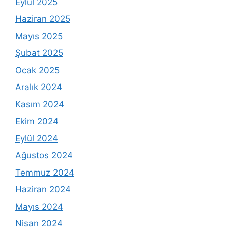
Eylül 2025
Haziran 2025
Mayıs 2025
Şubat 2025
Ocak 2025
Aralık 2024
Kasım 2024
Ekim 2024
Eylül 2024
Ağustos 2024
Temmuz 2024
Haziran 2024
Mayıs 2024
Nisan 2024