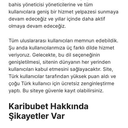
bahis yöneticisi yöneticilerine ve tüm
kullanıcılara geniş bir hizmet yelpazesi sunmaya
devam edeceğiz ve yıllar içinde daha aktif
olmaya devam edeceğiz.
Tüm uluslararası kullanıcıları memnun edebildik.
Şu anda kullanıcılarımıza üç farklı dilde hizmet
veriyoruz. Gelecekte, bu dil seçeneğinin
genişletilmesi, sitenin dünyanın her yerinden
kullanıcıları kabul etmesini sağlayacaktır. Site,
Türk kullanıcılar tarafından yüksek puan aldı ve
çoğu Türk kullanıcı için ücretsiz zenginleştirme
yaptı. Bu siteye güvenle kayıt olabilirsiniz.
Karibubet Hakkında
Şikayetler Var