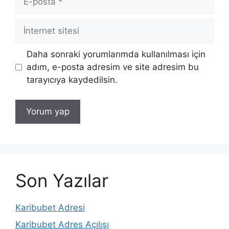
posta
İnternet
sitesi
Daha sonraki yorumlarımda kullanılması için
adım, e-posta adresim ve site adresim bu
tarayıcıya kaydedilsin.
Son Yazılar
Karibubet Adresi
Karibubet Adres Açılışı