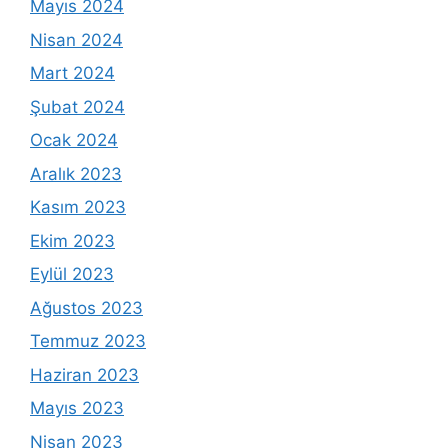
Mayıs 2024
Nisan 2024
Mart 2024
Şubat 2024
Ocak 2024
Aralık 2023
Kasım 2023
Ekim 2023
Eylül 2023
Ağustos 2023
Temmuz 2023
Haziran 2023
Mayıs 2023
Nisan 2023