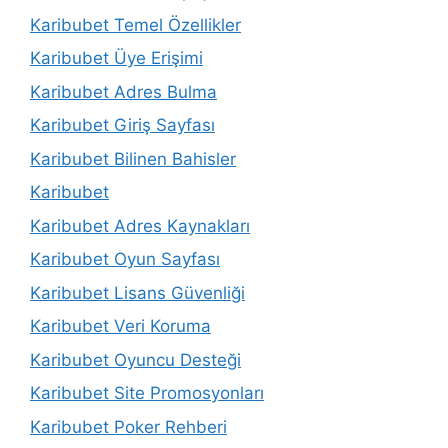
Karibubet Temel Özellikler
Karibubet Üye Erişimi
Karibubet Adres Bulma
Karibubet Giriş Sayfası
Karibubet Bilinen Bahisler
Karibubet
Karibubet Adres Kaynakları
Karibubet Oyun Sayfası
Karibubet Lisans Güvenliği
Karibubet Veri Koruma
Karibubet Oyuncu Desteği
Karibubet Site Promosyonları
Karibubet Poker Rehberi