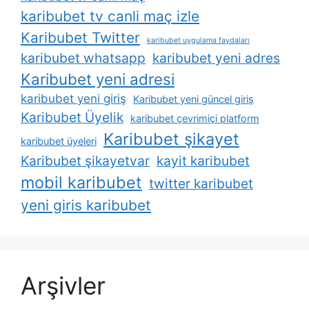
karibubet tv canli maç izle
Karibubet Twitter
karibubet uygulama faydaları
karibubet whatsapp
karibubet yeni adres
Karibubet yeni adresi
karibubet yeni giriş
Karibubet yeni güncel giriş
Karibubet Üyelik
karibubet çevrimiçi platform
Karibubet şikayet
karibubet üyeleri
Karibubet şikayetvar
kayit karibubet
mobil karibubet
twitter karibubet
yeni giris karibubet
Arşivler