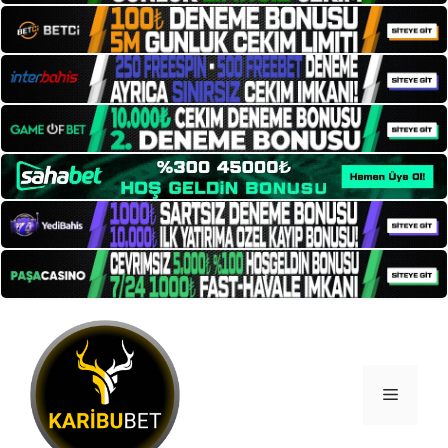
İçeriğe
atla
Menü