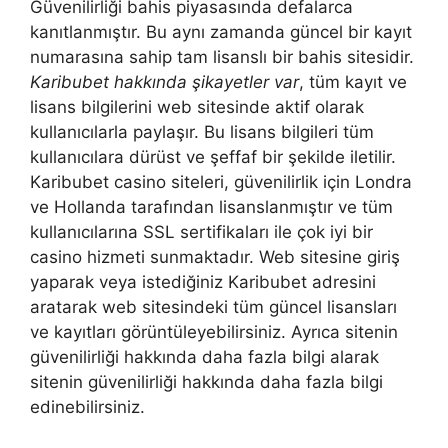
Güvenilirliği bahis piyasasında defalarca
kanıtlanmıştır. Bu aynı zamanda güncel bir kayıt
numarasına sahip tam lisanslı bir bahis sitesidir.
Karibubet hakkında şikayetler var
, tüm kayıt ve
lisans bilgilerini web sitesinde aktif olarak
kullanıcılarla paylaşır. Bu lisans bilgileri tüm
kullanıcılara dürüst ve şeffaf bir şekilde iletilir.
Karibubet casino siteleri, güvenilirlik için Londra
ve Hollanda tarafından lisanslanmıştır ve tüm
kullanıcılarına SSL sertifikaları ile çok iyi bir
casino hizmeti sunmaktadır. Web sitesine giriş
yaparak veya istediğiniz Karibubet adresini
aratarak web sitesindeki tüm güncel lisansları
ve kayıtları görüntüleyebilirsiniz. Ayrıca sitenin
güvenilirliği hakkında daha fazla bilgi alarak
sitenin güvenilirliği hakkında daha fazla bilgi
edinebilirsiniz.