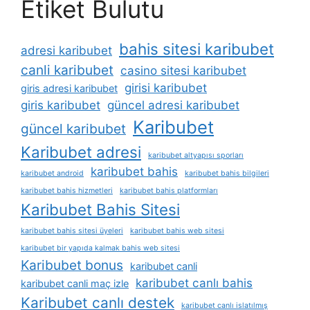
Etiket Bulutu
bahis sitesi karibubet
adresi karibubet
canli karibubet
casino sitesi karibubet
girisi karibubet
giris adresi karibubet
giris karibubet
güncel adresi karibubet
Karibubet
güncel karibubet
Karibubet adresi
karibubet altyapısı sporları
karibubet bahis
karibubet android
karibubet bahis bilgileri
karibubet bahis hizmetleri
karibubet bahis platformları
Karibubet Bahis Sitesi
karibubet bahis sitesi üyeleri
karibubet bahis web sitesi
karibubet bir yapıda kalmak bahis web sitesi
Karibubet bonus
karibubet canli
karibubet canlı bahis
karibubet canli maç izle
Karibubet canlı destek
karibubet canlı islatılmış