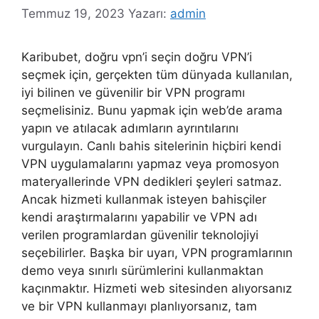
Temmuz 19, 2023
Yazarı:
admin
Karibubet, doğru vpn’i seçin doğru VPN’i
seçmek için, gerçekten tüm dünyada kullanılan,
iyi bilinen ve güvenilir bir VPN programı
seçmelisiniz. Bunu yapmak için web’de arama
yapın ve atılacak adımların ayrıntılarını
vurgulayın. Canlı bahis sitelerinin hiçbiri kendi
VPN uygulamalarını yapmaz veya promosyon
materyallerinde VPN dedikleri şeyleri satmaz.
Ancak hizmeti kullanmak isteyen bahisçiler
kendi araştırmalarını yapabilir ve VPN adı
verilen programlardan güvenilir teknolojiyi
seçebilirler. Başka bir uyarı, VPN programlarının
demo veya sınırlı sürümlerini kullanmaktan
kaçınmaktır. Hizmeti web sitesinden alıyorsanız
ve bir VPN kullanmayı planlıyorsanız, tam