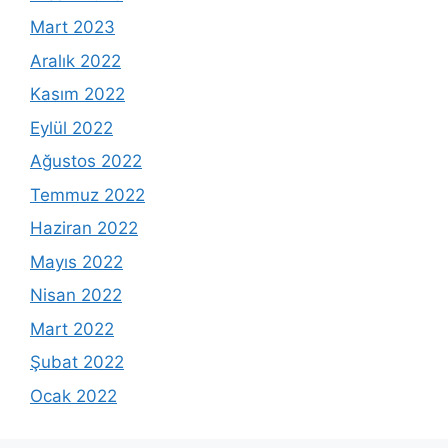
Mart 2023
Aralık 2022
Kasım 2022
Eylül 2022
Ağustos 2022
Temmuz 2022
Haziran 2022
Mayıs 2022
Nisan 2022
Mart 2022
Şubat 2022
Ocak 2022